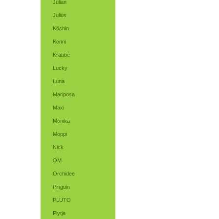
Julian
Julius
Köchin
Konni
Krabbe
Lucky
Luna
Mariposa
Maxi
Monika
Moppi
Nick
OM
Orchidee
Pinguin
PLUTO
Plytje