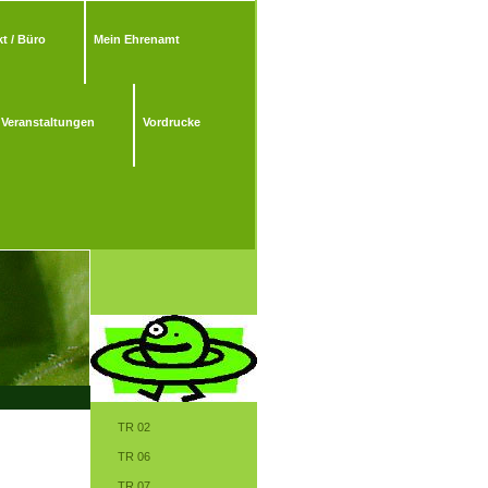
t / Büro
Mein Ehrenamt
Veranstaltungen
Vordrucke
TR 02
TR 06
TR 07