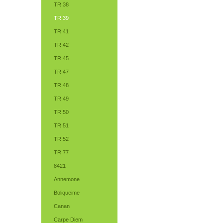
TR 38
TR 39
TR 41
TR 42
TR 45
TR 47
TR 48
TR 49
TR 50
TR 51
TR 52
TR 77
8421
Annemone
Boliqueime
Canan
Carpe Diem