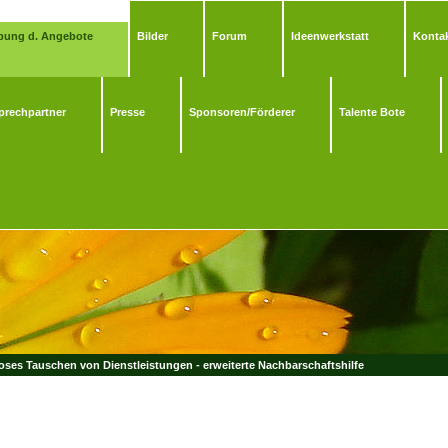
bung d. Angebote
Bilder
Forum
Ideenwerkstatt
Kontak
prechpartner
Presse
Sponsoren/Förderer
Talente Bote
ses Tauschen von Dienstleistungen - erweiterte Nachbarschaftshilfe