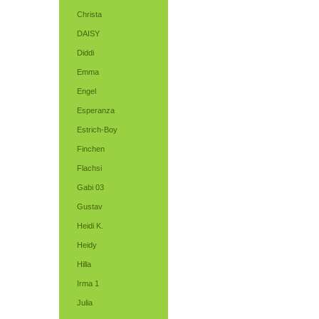
Christa
DAISY
Diddi
Emma
Engel
Esperanza
Estrich-Boy
Finchen
Flachsi
Gabi 03
Gustav
Heidi K.
Heidy
Hilla
Irma 1
Julia