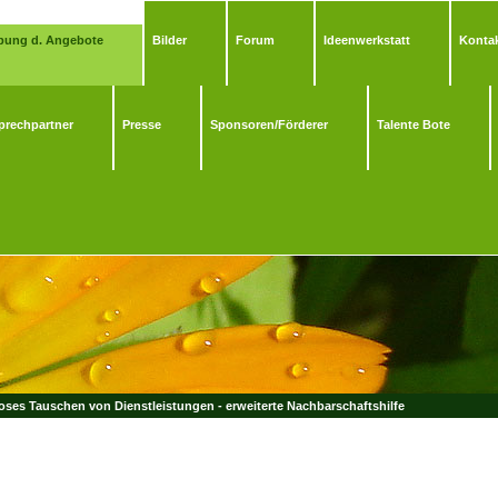
bung d. Angebote
Bilder
Forum
Ideenwerkstatt
Kontak
prechpartner
Presse
Sponsoren/Förderer
Talente Bote
ses Tauschen von Dienstleistungen - erweiterte Nachbarschaftshilfe