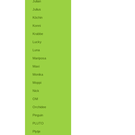
Julian
Julius
Köchin
Konni
Krabbe
Lucky
Luna
Mariposa
Maxi
Monika
Moppi
Nick
OM
Orchidee
Pinguin
PLUTO
Plytje