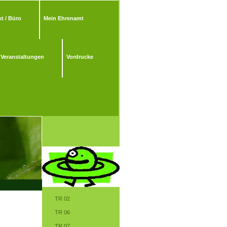
t / Büro
Mein Ehrenamt
Veranstaltungen
Vordrucke
TR 02
TR 06
TR 07