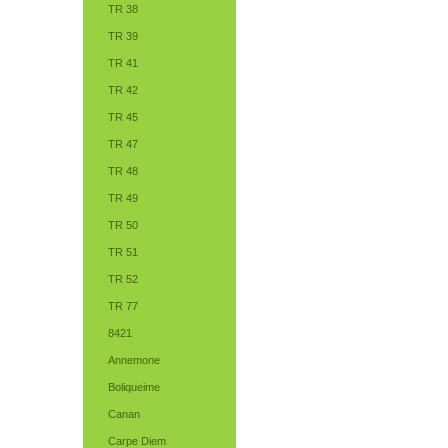
TR 38
TR 39
TR 41
TR 42
TR 45
TR 47
TR 48
TR 49
TR 50
TR 51
TR 52
TR 77
8421
Annemone
Boliqueime
Canan
Carpe Diem