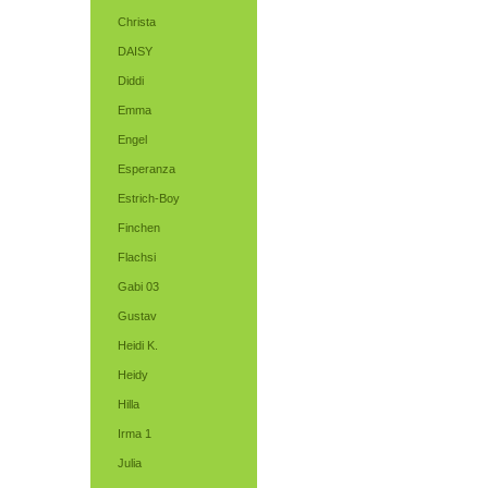
Christa
DAISY
Diddi
Emma
Engel
Esperanza
Estrich-Boy
Finchen
Flachsi
Gabi 03
Gustav
Heidi K.
Heidy
Hilla
Irma 1
Julia