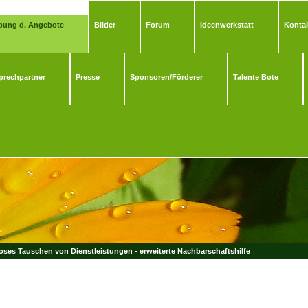
bung d. Angebote
Bilder
Forum
Ideenwerkstatt
Kontak
prechpartner
Presse
Sponsoren/Förderer
Talente Bote
ses Tauschen von Dienstleistungen - erweiterte Nachbarschaftshilfe