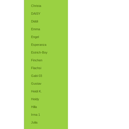
Christa
DAISY
Diddi
Emma
Engel
Esperanza
Estrich-Boy
Finchen
Flachsi
Gabi 03
Gustav
Heidi K.
Heidy
Hilla
Irma 1
Julia