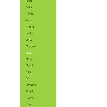
Julian
Julius
Köchin
Konni
Krabbe
Lucky
Luna
Mariposa
Maxi
Monika
Moppi
Nick
OM
Orchidee
Pinguin
PLUTO
Plytje