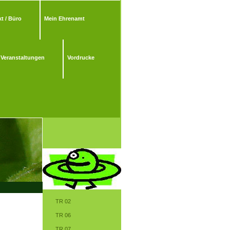
t / Büro
Mein Ehrenamt
Veranstaltungen
Vordrucke
TR 02
TR 06
TR 07