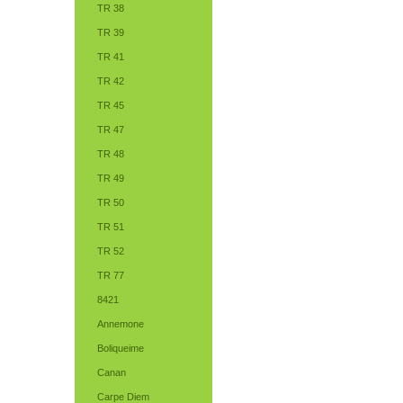
TR 38
TR 39
TR 41
TR 42
TR 45
TR 47
TR 48
TR 49
TR 50
TR 51
TR 52
TR 77
8421
Annemone
Boliqueime
Canan
Carpe Diem