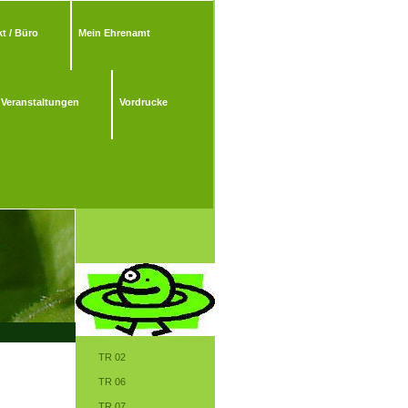
t / Büro
Mein Ehrenamt
Veranstaltungen
Vordrucke
TR 02
TR 06
TR 07