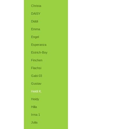
Christa
DAISY
Diddi
Emma
Engel
Esperanza
Estrich-Boy
Finchen
Flachsi
Gabi 03
Gustav
Heidi K.
Heidy
Hilla
Irma 1
Julia