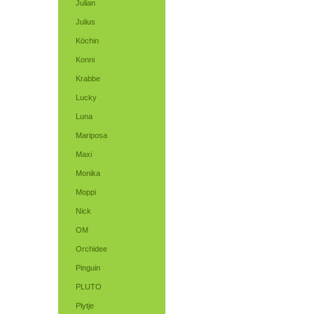
Julian
Julius
Köchin
Konni
Krabbe
Lucky
Luna
Mariposa
Maxi
Monika
Moppi
Nick
OM
Orchidee
Pinguin
PLUTO
Plytje