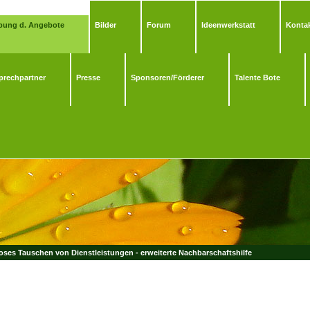
bung d. Angebote
Bilder
Forum
Ideenwerkstatt
Kontak
prechpartner
Presse
Sponsoren/Förderer
Talente Bote
ses Tauschen von Dienstleistungen - erweiterte Nachbarschaftshilfe