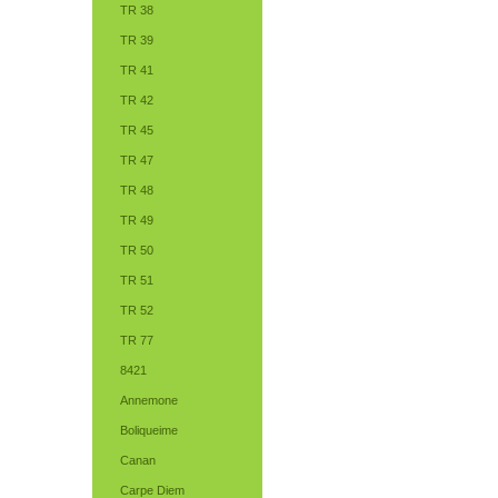
TR 38
TR 39
TR 41
TR 42
TR 45
TR 47
TR 48
TR 49
TR 50
TR 51
TR 52
TR 77
8421
Annemone
Boliqueime
Canan
Carpe Diem