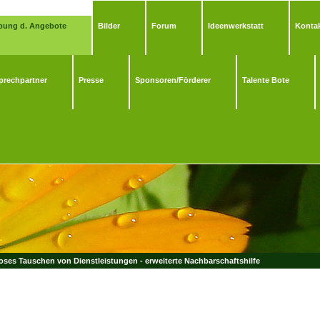
bung d. Angebote
Bilder
Forum
Ideenwerkstatt
Kontak
prechpartner
Presse
Sponsoren/Förderer
Talente Bote
ses Tauschen von Dienstleistungen - erweiterte Nachbarschaftshilfe