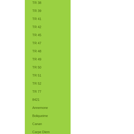
TR 38
TR 39
TR 41
TR 42
TR 45
TR 47
TR 48
TR 49
TR 50
TR 51
TR 52
TR 77
8421
Annemone
Boliqueime
Canan
Carpe Diem