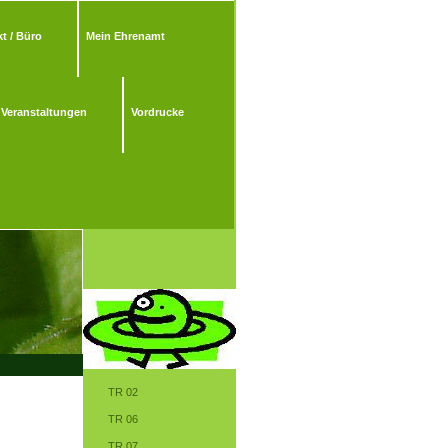
t / Büro
Mein Ehrenamt
Veranstaltungen
Vordrucke
TR 02
TR 06
TR 07