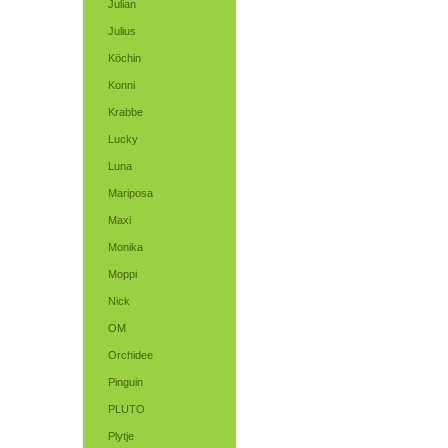
Julian
Julius
Köchin
Konni
Krabbe
Lucky
Luna
Mariposa
Maxi
Monika
Moppi
Nick
OM
Orchidee
Pinguin
PLUTO
Plytje