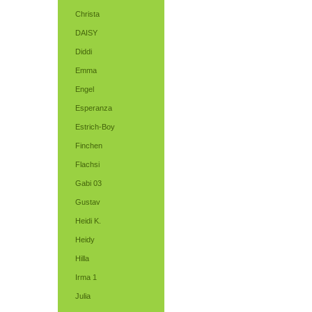
Christa
DAISY
Diddi
Emma
Engel
Esperanza
Estrich-Boy
Finchen
Flachsi
Gabi 03
Gustav
Heidi K.
Heidy
Hilla
Irma 1
Julia