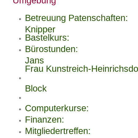
Umgebung
Betreuung Patenschafte
Knipper
Bastelkurs: Fr
Bürostunden: Bu
Jans He
Frau Kunstreich-Heinrichsdor
Ihrhove 
Block
Leer - V
Computerkurse: 
Finanzen: He
Mitgliedertreffen: