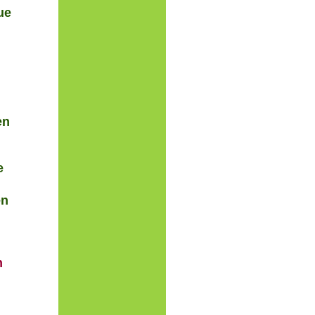
ue
en
e
en
m