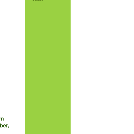
em
ber,