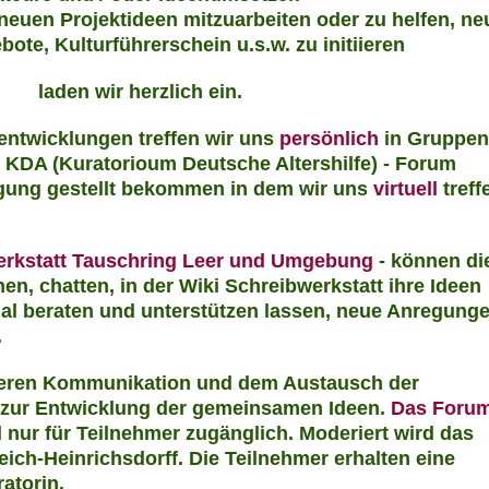
neuen Projektideen mitzuarbeiten oder zu helfen, ne
te, Kulturführerschein u.s.w. zu initiieren
laden wir herzlich ein.
tentwicklungen treffen wir uns
persönlich
in Gruppen
KDA (Kuratorioum Deutsche Altershilfe) - Forum
ügung gestellt bekommen in dem wir uns
virtuell
treff
erkstatt Tauschring Leer und Umgebung
- können di
n, chatten, in der Wiki Schreibwerkstatt ihre Ideen
gial beraten und unterstützen lassen, neue Anregung
.
seren Kommunikation und dem Austausch der
 zur Entwicklung der gemeinsamen Ideen.
Das Foru
 nur für Teilnehmer zugänglich. Moderiert wird das
ich-Heinrichsdorff. D
ie Teilnehmer erhalten eine
atorin.