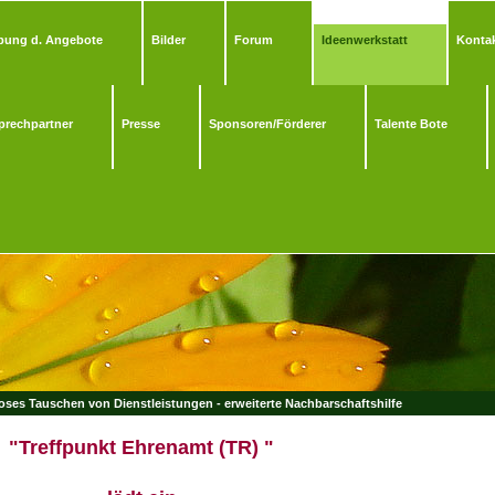
bung d. Angebote
Bilder
Forum
Ideenwerkstatt
Kontak
prechpartner
Presse
Sponsoren/Förderer
Talente Bote
ses Tauschen von Dienstleistungen - erweiterte Nachbarschaftshilfe
"
Treffpunkt Ehrenamt (TR) "