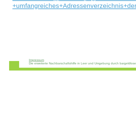
+umfangreiches+Adressenverzeichnis+
Impressum
Die erweiterte Nachbarschaftshilfe in Leer und Umgebung durch bargeldlos